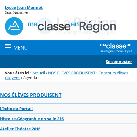
Panneau de gestion des cookies
Lycée Jean Monnet
Menu de la rubrique
Contenu
Saint-Etienne
MENU
Se connecter
Vous êtes ici :
Accueil
›
NOS ÉLÈVES PRODUISENT
›
Concours élèves
citoyens
›
Agenda
NOS ÉLÈVES PRODUISENT
L'écho du Portail
Histoire-Géographie en salle 216
Atelier Théatre 2016