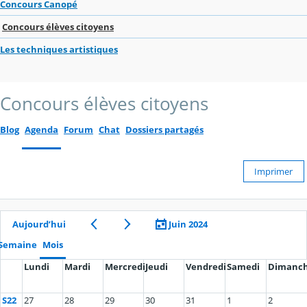
Concours Canopé
Concours élèves citoyens
Les techniques artistiques
Concours élèves citoyens
Blog
Agenda
Forum
Chat
Dossiers partagés
Imprimer
Aujourd’hui
Juin 2024
Semaine
Mois
Lundi
Mardi
Mercredi
Jeudi
Vendredi
Samedi
Dimanc
S22
27
28
29
30
31
1
2