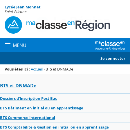
Panneau de gestion des cookies
Lycée Jean Monnet
Menu de la rubrique
Contenu
Saint-Etienne
MENU
Se connecter
Vous êtes ici :
Accueil
›
BTS et DNMADe
BTS et DNMADe
Dossiers d'Inscription Post Bac
BTS Bâtiment en initial ou en apprentissage
BTS Commerce International
BTS Comptabilité & Gestion en initial ou en apprentissage