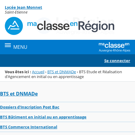
Panneau de gestion des cookies
Lycée Jean Monnet
Menu de la rubrique
Contenu
Saint-Etienne
MENU
Se connecter
Vous êtes ici :
Accueil
›
BTS et DNMADe
›
BTS Etude et Réalisation
d'Agencement en initial ou en apprentissage
BTS et DNMADe
Dossiers d'Inscription Post Bac
BTS Bâtiment en initial ou en apprentissage
BTS Commerce International