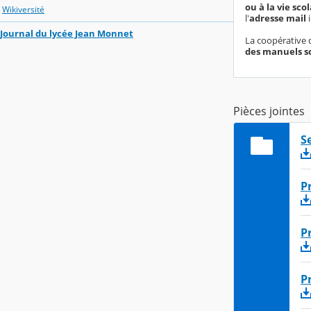
ou à la vie scol
Wikiversité
l'
adresse mail
i
Journal du lycée Jean Monnet
La coopérative d
des manuels sco
Pièces jointes
S
P
P
P