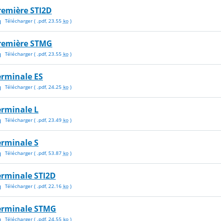
remière STI2D
Télécharger
( .
pdf
,
23.55
ko
)
remière STMG
Télécharger
( .
pdf
,
23.55
ko
)
erminale ES
Télécharger
( .
pdf
,
24.25
ko
)
erminale L
Télécharger
( .
pdf
,
23.49
ko
)
erminale S
Télécharger
( .
pdf
,
53.87
ko
)
erminale STI2D
Télécharger
( .
pdf
,
22.16
ko
)
erminale STMG
Télécharger
( .
pdf
,
24.55
ko
)