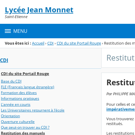
Panneau de gestion des cookies
Lycée Jean Monnet
Menu de la rubrique
Contenu
Saint-Etienne
MENU
Vous êtes ici :
Accueil
›
CDI
›
CDI du site Portail Rouge
›
Restitution des 
Restitu
CDI
CDI du site Portail Rouge
Restitu
Base du CDI
FLE (Français langue étrangère)
Formation des élèves
Par PHILIPPE MART
Informations pratiques
Pour celles et c
L'année en courts
impérativemen
Les Universitaires retournent à l'école
Orientation
Vous trouverez c
Ouverture culturelle
restitués.
Que peut-on trouver au CDI ?
Les restitution
Restitution des manuels