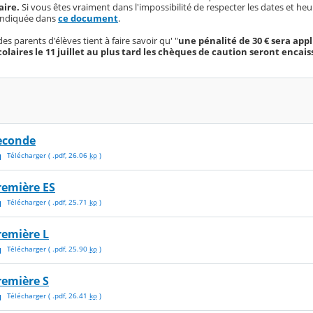
aire.
Si vous êtes vraiment dans l'impossibilité de respecter les dates et he
ndiquée dans
ce document
.
es parents d'élèves tient à faire savoir qu' "
une pénalité de 30 € sera app
laires le 11 juillet au plus tard les chèques de caution seront encaiss
econde
Télécharger
( .
pdf
,
26.06
ko
)
remière ES
Télécharger
( .
pdf
,
25.71
ko
)
remière L
Télécharger
( .
pdf
,
25.90
ko
)
remière S
Télécharger
( .
pdf
,
26.41
ko
)