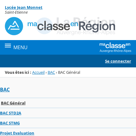
Panneau de gestion des cookies
Lycée Jean Monnet
Menu de la rubrique
Contenu
Saint-Etienne
MENU
Se connecter
Vous êtes ici :
Accueil
›
BAC
›
BAC Général
BAC
BAC Général
BAC STD2A
BAC STMG
Projet Evaluation