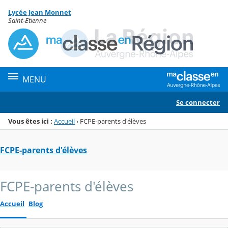
Panneau de gestion des cookies
Lycée Jean Monnet
Menu de la rubrique
Contenu
Saint-Etienne
MENU
Se connecter
Vous êtes ici :
Accueil
›
FCPE-parents d'élèves
FCPE-parents d'élèves
FCPE-parents d'élèves
Accueil
Blog