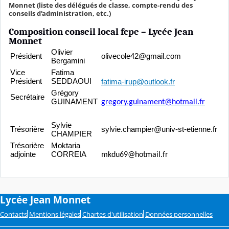
Monnet (liste des délégués de classe, compte-rendu des
conseils d'administration, etc.)
Composition conseil local fcpe – Lycée Jean
Monnet
Olivier
Président
olivecole42@gmail.com
Bergamini
Vice
Fatima
Président
SEDDAOUI
fatima-irup@outlook.fr
Grégory
Secrétaire
GUINAMENT
gregory.guinament@hotmail.fr
Sylvie
Trésorière
sylvie.champier@univ-st-etienne.fr
CHAMPIER
Trésorière
Moktaria
adjointe
CORREIA
mkdu69@hotmail.fr
Lycée Jean Monnet
Contacts
Mentions légales
Chartes d'utilisation
Données personnelles