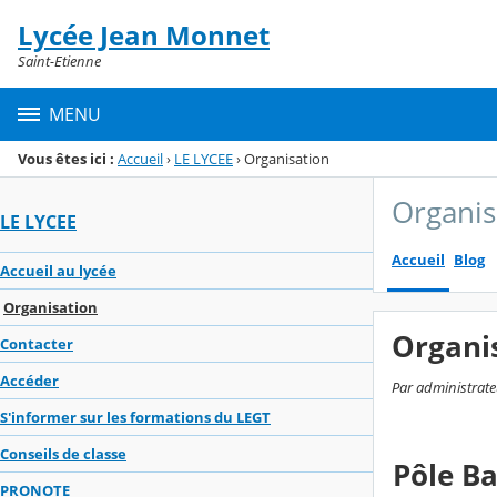
Panneau de gestion des cookies
Lycée Jean Monnet
Menu de la rubrique
Contenu
Saint-Etienne
MENU
Vous êtes ici :
Accueil
›
LE LYCEE
›
Organisation
Organis
LE LYCEE
Accueil
Blog
Accueil au lycée
Organisation
Organi
Contacter
Accéder
Par administrate
S'informer sur les formations du LEGT
Conseils de classe
Pôle B
PRONOTE