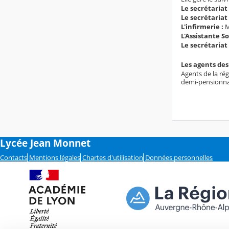
Le secrétariat
Le secrétariat
L'infirmerie :
M
L'Assistante So
Le secrétariat 
Les agents des
Agents de la rég
demi-pensionnai
Lycée Jean Monnet
Contacts
Mentions légales
Chartes d'utilisation
Données personnelles