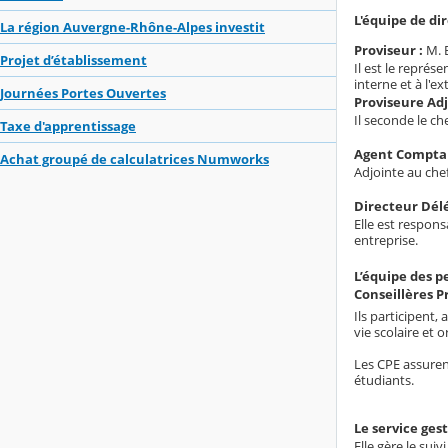
L'équipe de di
La région Auvergne-Rhône-Alpes investit
Proviseur :
M.
Projet d’établissement
Il est le représ
interne et à l'e
Journées Portes Ouvertes
Proviseure Adj
Il seconde le c
Taxe d'apprentissage
Agent Comptab
Achat groupé de calculatrices Numworks
Adjointe au chef
Directeur Dél
Elle est respon
entreprise.
L’équipe des p
Conseillères Pr
Ils participent,
vie scolaire et 
Les CPE assurent
étudiants.
Le service gest
Elle gère le sui