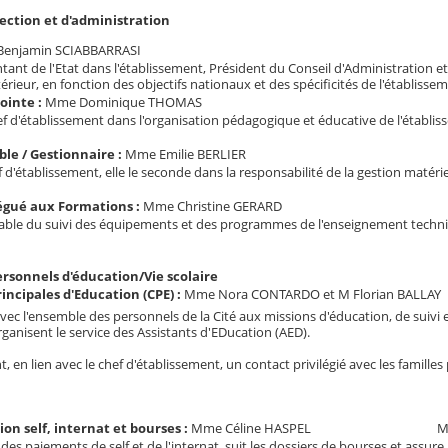
rection et d'administration
Benjamin SCIABBARRASI
entant de l'Etat dans l'établissement, Président du Conseil d'Administration et
xtérieur, en fonction des objectifs nationaux et des spécificités de l'établisse
ointe :
Mme
Dominique THOMAS
hef d'établissement dans l'organisation pédagogique et éducative de l'établis
le / Gestionnaire :
Mme
Emilie BERLIER
 d'établissement, elle le seconde dans la responsabilité de la gestion matériel 
égué aux Formations :
Mme
Christine GERARD
sable du suivi des équipements et des programmes de l'enseignement technique
ersonnels d'éducation/Vie scolaire
incipales d'Education (CPE) :
Mme Nora CONTARDO et M Florian BALLAY
 avec l'ensemble des personnels de la Cité aux missions d'éducation, de suivi 
organisent le service des Assistants d'EDucation (AED).
, en lien avec le chef d'établissement, un contact privilégié avec les familles p
ion self, internat et bourses :
Mme Céline HASPEL
M
vi des paiements de self et de l'internat, suit les dossiers de bourses et assu