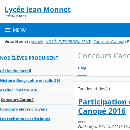
Panneau de gestion des cookies
Lycée Jean Monnet
Menu de la rubrique
Contenu
Saint-Etienne
MENU
Vous êtes ici :
Accueil
›
NOS ÉLÈVES PRODUISENT
›
Concours Canopé
›
B
Concours Can
NOS ÉLÈVES PRODUISENT
Blog
L'écho du Portail
Histoire-Géographie en salle 216
Tous les articles (1)
Atelier Théatre 2016
Participation
Concours Canopé
Canopé 2016
Concours élèves citoyens
Les techniques artistiques
1
Publié le jeudi 21 avril 2016 16:4