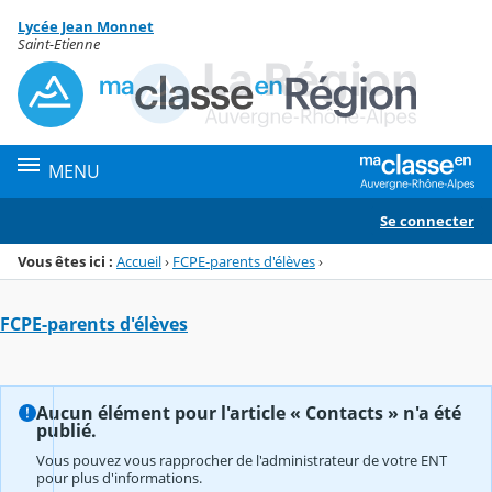
Panneau de gestion des cookies
Lycée Jean Monnet
Menu de la rubrique
Contenu
Saint-Etienne
MENU
Se connecter
Vous êtes ici :
Accueil
›
FCPE-parents d'élèves
›
FCPE-parents d'élèves
Aucun élément pour l'article « Contacts » n'a été
publié.
Vous pouvez vous rapprocher de l'administrateur de votre ENT
pour plus d'informations.