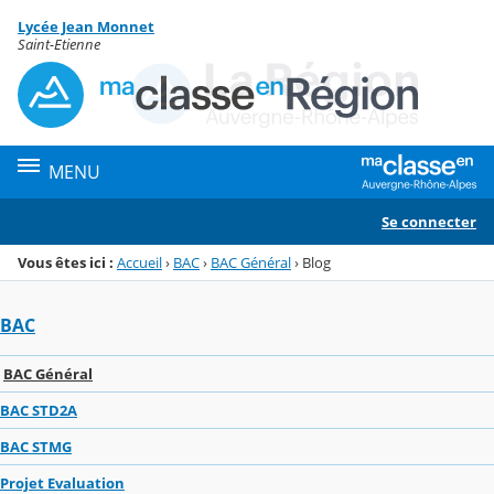
Panneau de gestion des cookies
Lycée Jean Monnet
Menu de la rubrique
Contenu
Saint-Etienne
MENU
Se connecter
Vous êtes ici :
Accueil
›
BAC
›
BAC Général
›
Blog
BAC
BAC Général
BAC STD2A
BAC STMG
Projet Evaluation