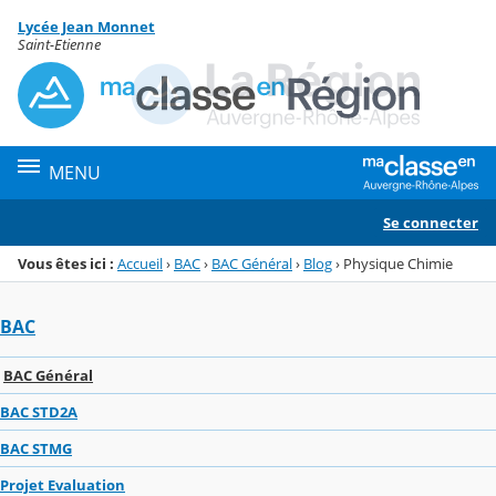
Panneau de gestion des cookies
Lycée Jean Monnet
Menu de la rubrique
Contenu
Saint-Etienne
MENU
Se connecter
Vous êtes ici :
Accueil
›
BAC
›
BAC Général
›
Blog
›
Physique Chimie
BAC
BAC Général
BAC STD2A
BAC STMG
Projet Evaluation