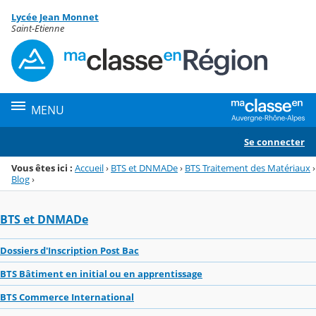
Panneau de gestion des cookies
Lycée Jean Monnet
Menu de la rubrique
Contenu
Saint-Etienne
MENU
Se connecter
Vous êtes ici :
Accueil
›
BTS et DNMADe
›
BTS Traitement des Matériaux
›
Blog
›
BTS et DNMADe
Dossiers d'Inscription Post Bac
BTS Bâtiment en initial ou en apprentissage
BTS Commerce International