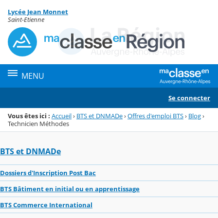
Panneau de gestion des cookies
Lycée Jean Monnet
Menu de la rubrique
Contenu
Saint-Etienne
MENU
Se connecter
Vous êtes ici :
Accueil
›
BTS et DNMADe
›
Offres d'emploi BTS
›
Blog
›
Technicien Méthodes
BTS et DNMADe
Dossiers d'Inscription Post Bac
BTS Bâtiment en initial ou en apprentissage
BTS Commerce International