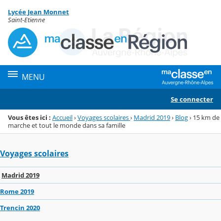
Panneau de gestion des cookies
Lycée Jean Monnet
Menu de la rubrique
Contenu
Saint-Etienne
MENU
Se connecter
Vous êtes ici :
Accueil
›
Voyages scolaires
›
Madrid 2019
›
Blog
›
15 km de
marche et tout le monde dans sa famille
Voyages scolaires
Madrid 2019
Rome 2019
Trencin 2020