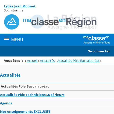
Panneau de gestion des cookies
Lycée Jean Monnet
Menu de la rubrique
Contenu
Saint-Etienne
MENU
Se connecter
Vous êtes ici :
Accueil
›
Actualités
›
Actualités Pôle Baccalauréat
›
Actualités
Actualités Pôle Baccalauréat
Actualités Pôle Techniciens Supérieurs
Agenda
Nos enseignements EXCLUSIFS