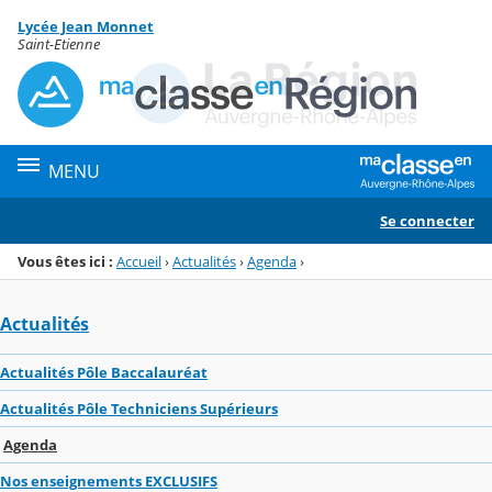
Panneau de gestion des cookies
Lycée Jean Monnet
Menu de la rubrique
Contenu
Saint-Etienne
MENU
Se connecter
Vous êtes ici :
Accueil
›
Actualités
›
Agenda
›
Actualités
Actualités Pôle Baccalauréat
Actualités Pôle Techniciens Supérieurs
Agenda
Nos enseignements EXCLUSIFS