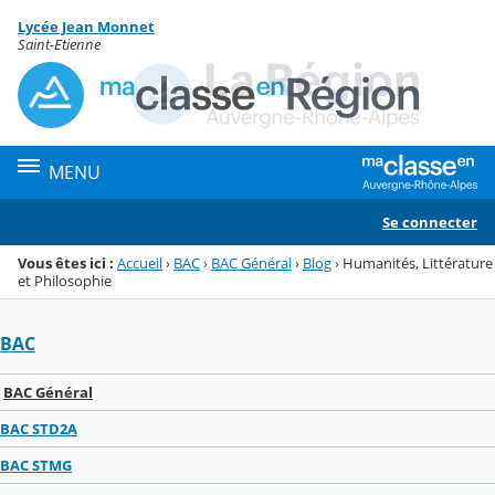
Panneau de gestion des cookies
Lycée Jean Monnet
Menu de la rubrique
Contenu
Saint-Etienne
MENU
Se connecter
Vous êtes ici :
Accueil
›
BAC
›
BAC Général
›
Blog
›
Humanités, Littérature
et Philosophie
BAC
BAC Général
BAC STD2A
BAC STMG