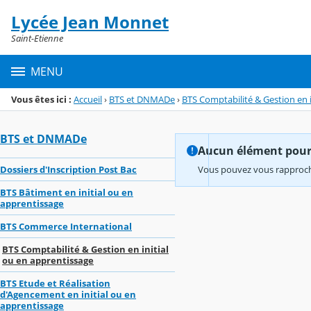
Panneau de gestion des cookies
Lycée Jean Monnet
Menu de la rubrique
Contenu
Saint-Etienne
MENU
Vous êtes ici :
Accueil
›
BTS et DNMADe
›
BTS Comptabilité & Gestion en i
BTS et DNMADe
Aucun élément pour l
Dossiers d'Inscription Post Bac
Vous pouvez vous rapproche
BTS Bâtiment en initial ou en
apprentissage
BTS Commerce International
BTS Comptabilité & Gestion en initial
ou en apprentissage
BTS Etude et Réalisation
d'Agencement en initial ou en
apprentissage