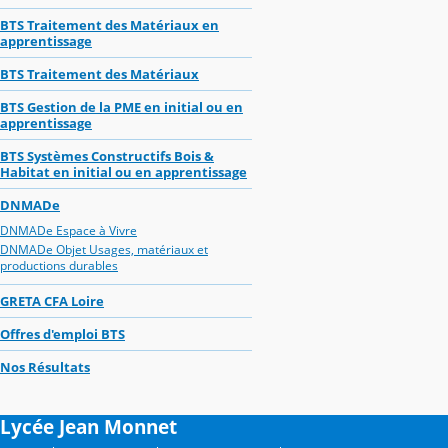
BTS Traitement des Matériaux en
apprentissage
BTS Traitement des Matériaux
BTS Gestion de la PME en initial ou en
apprentissage
BTS Systèmes Constructifs Bois &
Habitat en initial ou en apprentissage
DNMADe
DNMADe Espace à Vivre
DNMADe Objet Usages, matériaux et
productions durables
GRETA CFA Loire
Offres d'emploi BTS
Nos Résultats
Lycée Jean Monnet