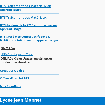
BTS Traitement des Matériaux en
apprentissage
BTS Traitement des Matériaux
BTS Gestion de la PME en initial ou en
apprentissage
BTS Systèmes Constructifs Bois &
Habitat en initial ou en apprentissage
DNMADe
DNMADe Espace à Vivre
DNMADe Objet Usages, matériaux et
productions durables
GRETA CFA Loire
Offres d'emploi BTS
Nos Résultats
Lycée Jean Monnet