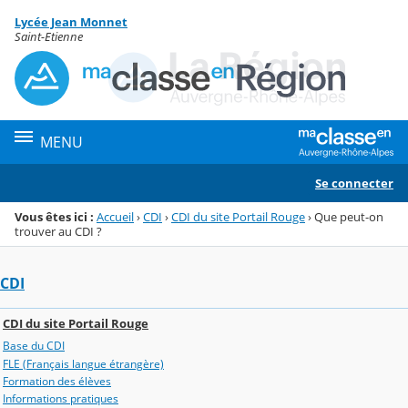
Panneau de gestion des cookies
Lycée Jean Monnet
Menu de la rubrique
Contenu
Saint-Etienne
MENU
Se connecter
Vous êtes ici :
Accueil
›
CDI
›
CDI du site Portail Rouge
›
Que peut-on
trouver au CDI ?
CDI
CDI du site Portail Rouge
Base du CDI
FLE (Français langue étrangère)
Formation des élèves
Informations pratiques