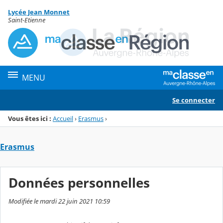
Panneau de gestion des cookies
Lycée Jean Monnet
Menu de la rubrique
Contenu
Saint-Etienne
MENU
Se connecter
Vous êtes ici :
Accueil
›
Erasmus
›
Erasmus
Données personnelles
Modifiée le mardi 22 juin 2021 10:59