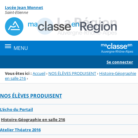
Panneau de gestion des cookies
Lycée Jean Monnet
Menu de la rubrique
Contenu
Saint-Etienne
MENU
Se connecter
Vous êtes ici :
Accueil
›
NOS ÉLÈVES PRODUISENT
›
Histoire-Géographie
en salle 216
›
NOS ÉLÈVES PRODUISENT
L'écho du Portail
Histoire-Géographie en salle 216
Atelier Théatre 2016