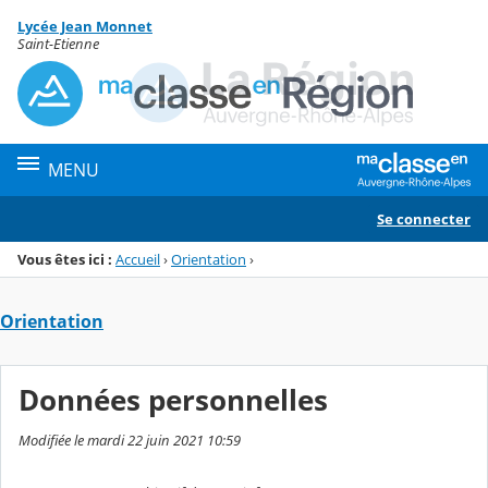
Panneau de gestion des cookies
Lycée Jean Monnet
Menu de la rubrique
Contenu
Saint-Etienne
MENU
Se connecter
Vous êtes ici :
Accueil
›
Orientation
›
Orientation
Données personnelles
Modifiée le mardi 22 juin 2021 10:59