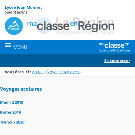
Panneau de gestion des cookies
Lycée Jean Monnet
Menu de la rubrique
Contenu
Saint-Etienne
MENU
Se connecter
Vous êtes ici :
Accueil
›
Voyages scolaires
›
Voyages scolaires
Madrid 2019
Rome 2019
Trencin 2020