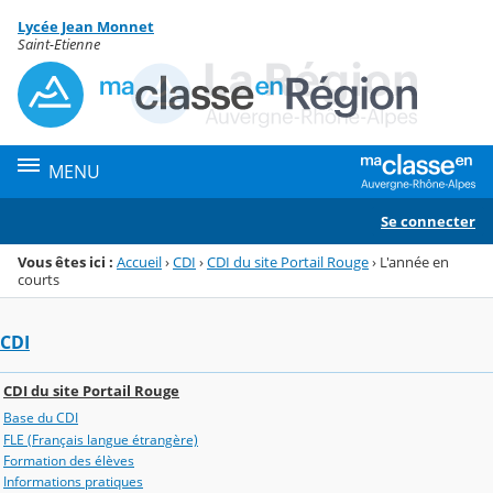
Panneau de gestion des cookies
Lycée Jean Monnet
Menu de la rubrique
Contenu
Saint-Etienne
MENU
Se connecter
Vous êtes ici :
Accueil
›
CDI
›
CDI du site Portail Rouge
›
L'année en
courts
CDI
CDI du site Portail Rouge
Base du CDI
FLE (Français langue étrangère)
Formation des élèves
Informations pratiques