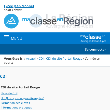
Panneau de gestion des cookies
Lycée Jean Monnet
Menu de la rubrique
Contenu
Saint-Etienne
MENU
Se connecter
Vous êtes ici :
Accueil
›
CDI
›
CDI du site Portail Rouge
›
L'année en
courts
CDI
CDI du site Portail Rouge
Base du CDI
FLE (Français langue étrangère)
Formation des élèves
Informations pratiques